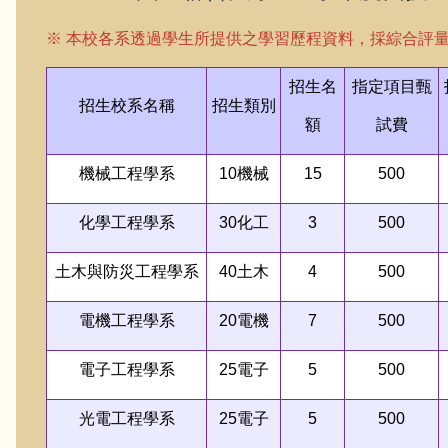
※ 本校各系透過學生所提供之學習歷程資料，採綜合評
招生名
指定項目甄
招生校系名稱
招生類別
額
試費
機械工程學系
10
機械
15
500
化學工程學系
30
化工
3
500
土木與防災工程學系
40
土木
4
500
電機工程學系
20
電機
7
500
電子工程學系
25
電子
5
500
光電工程學系
25
電子
5
500