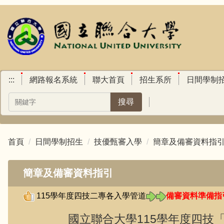
跳
到
主
要
內
容
區
:::
網路報名系統
聯大首頁
招生系所
日間學制
搜尋
首頁
日間學制招生
技優甄審入學
簡章及備審資料指
簡章及備審資料指引
115
學年度四技二專各入學管道
備審資料準備指
國立聯合大學115學年度四技「技