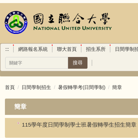
跳
到
主
要
內
容
區
:::
網路報名系統
聯大首頁
招生系所
日間學制
搜尋
首頁
日間學制招生
暑假轉學考(日間學制)
簡章
簡章
115學年度日間學制學士班暑假轉學生招生簡章