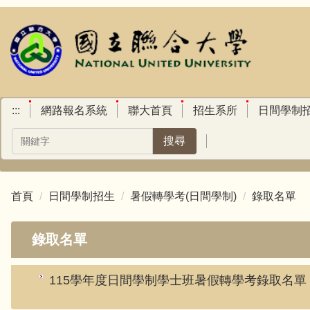
跳
到
主
要
內
容
區
:::
網路報名系統
聯大首頁
招生系所
日間學制
搜尋
首頁
日間學制招生
暑假轉學考(日間學制)
錄取名單
錄取名單
115學年度日間學制學士班暑假轉學考錄取名單