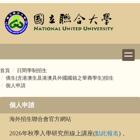
跳
到
主
要
內
容
區
首頁
日間學制招生
僑生(含港澳生及港澳具外國國籍之華裔學生)招生
個人申請
個人申請
海外招生聯合會官方網站
2026
年秋季入學研究所線上講座(
點此報名
)，