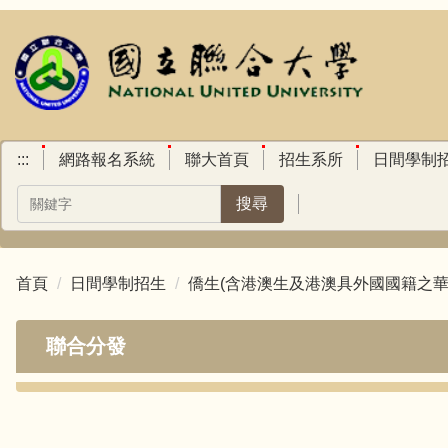
跳
到
主
要
內
容
區
:::
網路報名系統
聯大首頁
招生系所
日間學制
搜尋
首頁
日間學制招生
僑生(含港澳生及港澳具外國國籍之華
聯合分發