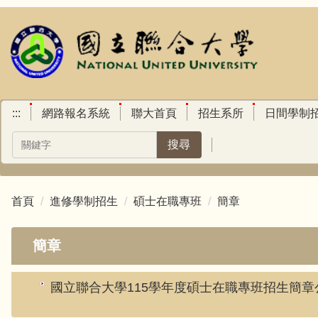
跳
到
主
要
內
容
區
:::
網路報名系統
聯大首頁
招生系所
日間學制
搜尋
首頁
進修學制招生
碩士在職專班
簡章
簡章
國立聯合大學115學年度碩士在職專班招生簡章