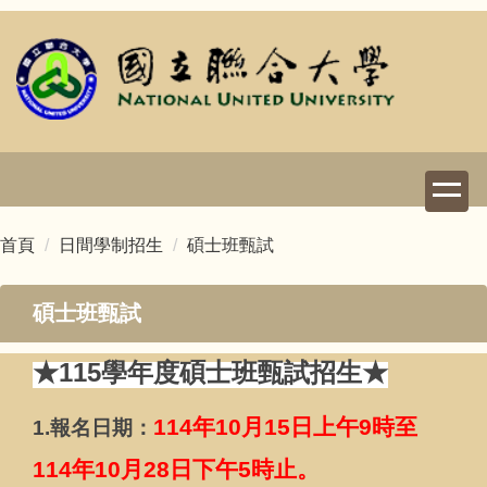
跳
到
主
要
內
容
區
首頁
日間學制招生
碩士班甄試
碩士班甄試
★115學年度碩士班甄試招生★
114
年10月15日上午9時至
1.
報名日期：
114年10月28日下午5時止。