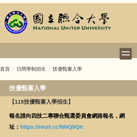
跳
到
主
要
內
容
區
首頁
日間學制招生
技優甄審入學
技優甄審入學
【115技優甄審
入學招生】
報名請向四技二專聯合甄選委員會網路報名，網
址：
https://reurl.cc/NNQ0Qn