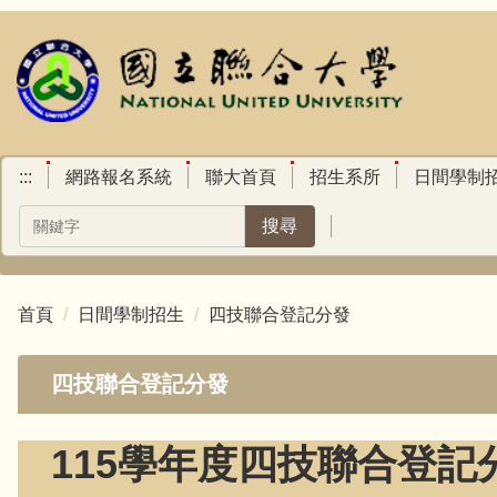
跳
到
主
要
內
容
區
:::
網路報名系統
聯大首頁
招生系所
日間學制
搜尋
首頁
日間學制招生
四技聯合登記分發
四技聯合登記分發
115學年度四技聯合登