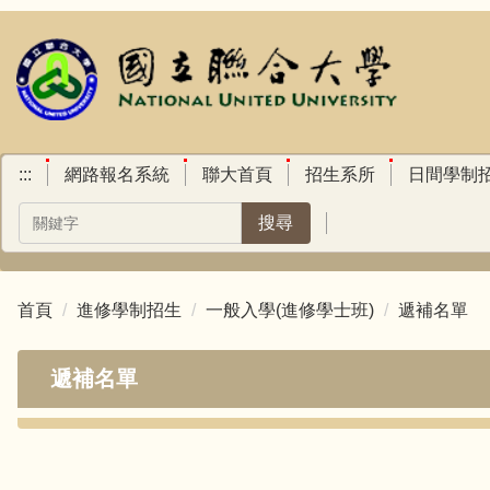
跳
到
主
要
內
容
區
:::
網路報名系統
聯大首頁
招生系所
日間學制
搜尋
首頁
進修學制招生
一般入學(進修學士班)
遞補名單
遞補名單